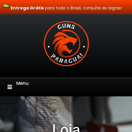
Entrega Grátis
Site Blindado
para todo o Brasil, consulte as regras!
Menu
Loja