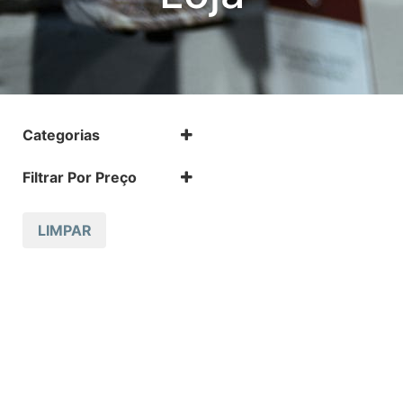
Categorias
.17 HMR
Filtrar Por Preço
.17 HMR m
.22 LR
.22 LR m
LIMPAR
.22 Magnum
.32 Auto (7,65mm)
.32 S&W
.357 MAGNUM
.38 SPL
.38 SUPER AUTO
.380 ACP
.9
12 GA
223 REM