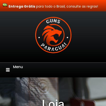
Entrega Grátis
Site Blindado
para todo o Brasil, consulte as regras!
Menu
Loja