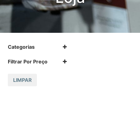
Categorias
.17 HMR
Filtrar Por Preço
.17 HMR m
.22 LR
.22 LR m
LIMPAR
.22 Magnum
.32 Auto (7,65mm)
.32 S&W
.357 MAGNUM
.38 SPL
.38 SUPER AUTO
.380 ACP
.9
12 GA
223 REM