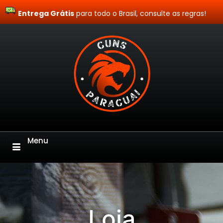
Entrega Grátis
Site Blindado
para todo o Brasil, consulte as regras!
Menu
Loja