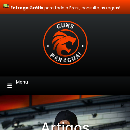
Entrega Grátis
Site Blindado
para todo o Brasil, consulte as regras!
Menu
Artigos