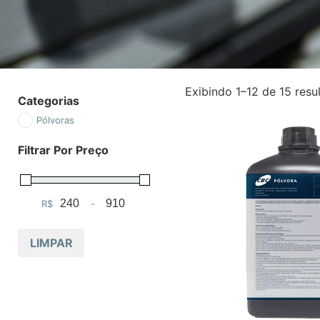
Exibindo 1–12 de 15 resu
Categorias
Pólvoras
Filtrar Por Preço
R$
-
Minimum Price
Maximum Price
LIMPAR