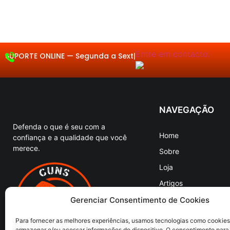
Entre em contacto.
SUPORTE ONLINE —
Se
|
NAVEGAÇÃO
Defenda o que é seu com a
Home
confiança e a qualidade que você
merece.
Sobre
Loja
Artigos
Entre em Contato
Gerenciar Consentimento de Cookies
Para fornecer as melhores experiências, usamos tecnologias como cookies
armazenar e/ou acessar informações do dispositivo. O consentimento para