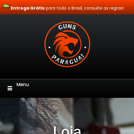
Entrega Grátis
Site Blindado
para todo o Brasil, consulte as regras!
Menu
Loja