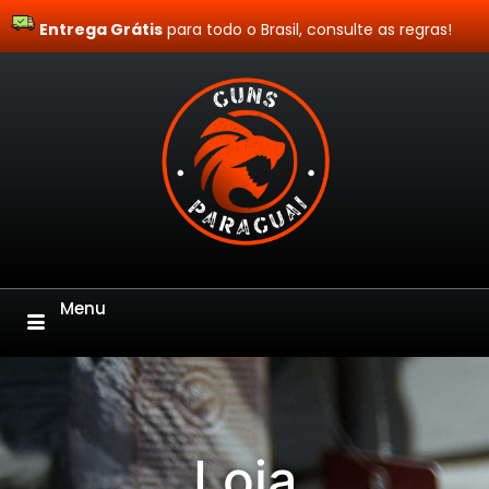
Entrega Grátis
Site Blindado
para todo o Brasil, consulte as regras!
Menu
Loja