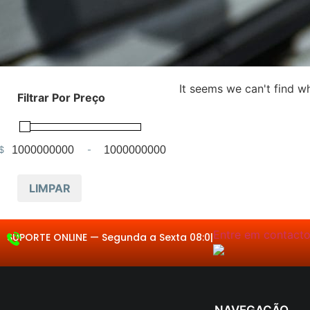
It seems we can't find wh
Filtrar Por Preço
$
-
Minimum Price
Maximum Price
LIMPAR
Entre em contacto.
SUPORTE ONLINE —
Segunda a
|
NAVEGAÇÃO