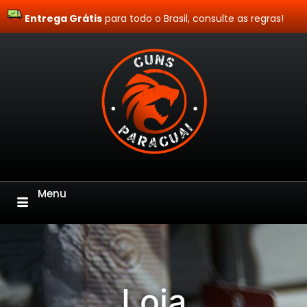
Entrega Grátis
Site Blindado
para todo o Brasil, consulte as regras!
Menu
Loja