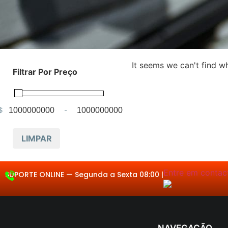
It seems we can't find wh
Filtrar Por Preço
$
-
Minimum Price
Maximum Price
LIMPAR
Entre em contacto.
SUPORTE ONLINE —
Segunda a S
|
NAVEGAÇÃO