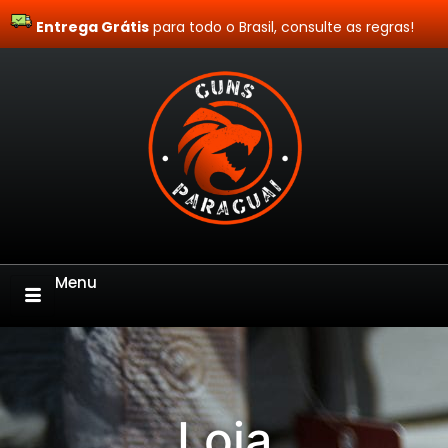
Entrega Grátis
Site Blindado
para todo o Brasil, consulte as regras!
Menu
Loja