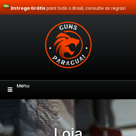
Entrega Grátis
Site Blindado
para todo o Brasil, consulte as regras!
Menu
Loja