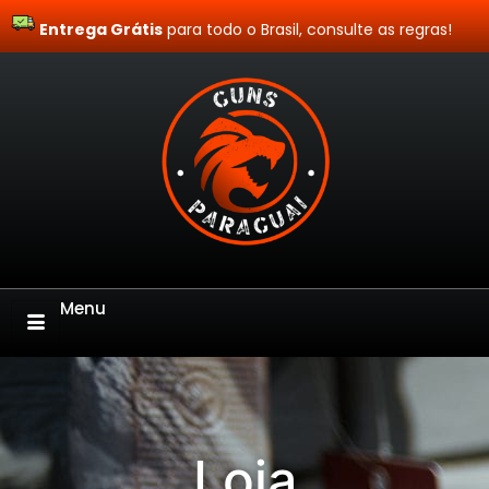
Entrega Grátis
Site Blindado
para todo o Brasil, consulte as regras!
Menu
Loja