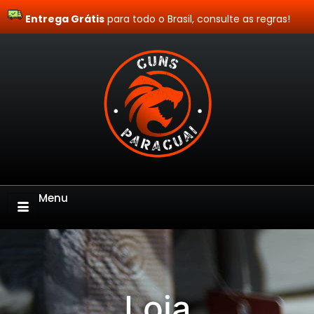
Entrega Grátis
Site Blindado
para todo o Brasil, consulte as regras!
Menu
Loja