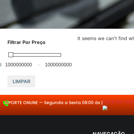
It seems we can't find wh
Filtrar Por Preço
$
-
Minimum Price
Maximum Price
LIMPAR
Entre em contacto.
SUPORTE ONLINE —
Segunda a Sext
|
NAVEGAÇÃO