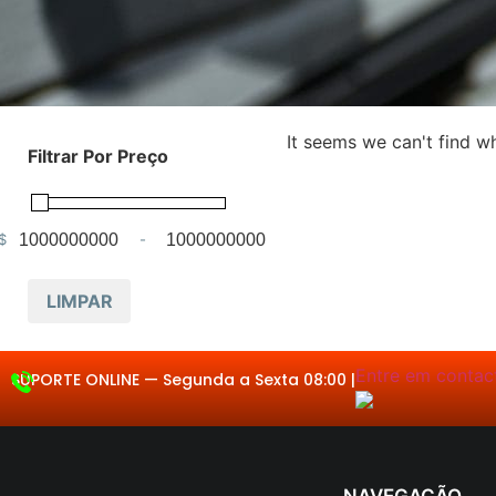
It seems we can't find wh
Filtrar Por Preço
$
-
Minimum Price
Maximum Price
LIMPAR
Entre em contacto.
SUPORTE ONLINE —
Segunda a Se
|
NAVEGAÇÃO