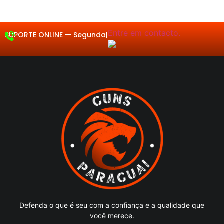
5
5
5
5
5
Entre em contacto.
SUPORTE ONLINE —
Segunda a S
|
Defenda o que é seu com a confiança e a qualidade que
você merece.