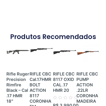
Produtos Recomendados
Rifle Ruger
RIFLE CBC
RIFLE CBC
RIFLE CBC
RI
Precision
Cal.17HMR
8117 OXID
PUMP
RI
Rimfire
BOLT
CAL .17
ACTION
CE
Black – Cal
ACTION
HMR 20
.22LR
ZB
.17 HMR
8117
CORONHA
CZ
18″
CORONHA
MADEIRA
TR
Avaliação
R$
3.990,00