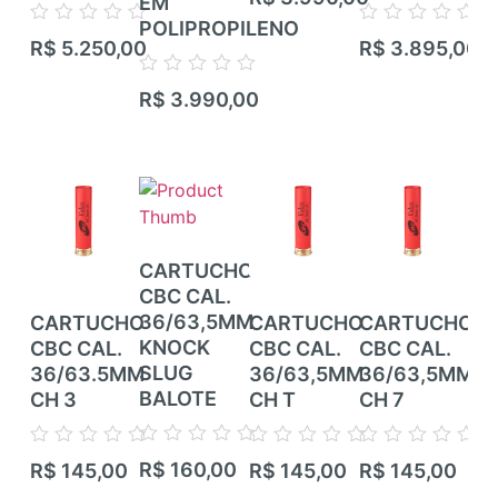
EM
RIF
0
de
POLIPROPILENO
TI
Avaliação
Avaliação
5
R$
5.250,00
R$
3.895,00
CA
0
0
de
de
CA
Avaliação
5
5
R$
3.990,00
0
de
Ava
5
R$
0
de
5
CARTUCHO
CBC CAL.
36/63,5MM
CARTUCHO
CARTUCHO
CARTUCHO
CA
KNOCK
CBC CAL.
CBC CAL.
CBC CAL.
CB
SLUG
36/63.5MM
36/63,5MM
36/63,5MM
36
BALOTE
CH 3
CH T
CH 7
CH
Avaliação
Avaliação
Avaliação
Avaliação
Ava
R$
160,00
R$
145,00
R$
145,00
R$
145,00
R$
0
0
0
0
0
de
de
de
de
de