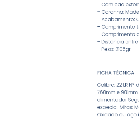
– Com cão exter
– Coronha: Made
– Acabamento: 
– Comprimento t
– Comprimento 
– Distância entr
– Peso: 2105gr.
FICHA TÉCNICA
Calibre: 22 LR N
768mm e 981mm P
alimentador Seg
especial. Miras: 
Oxidado ou aço in