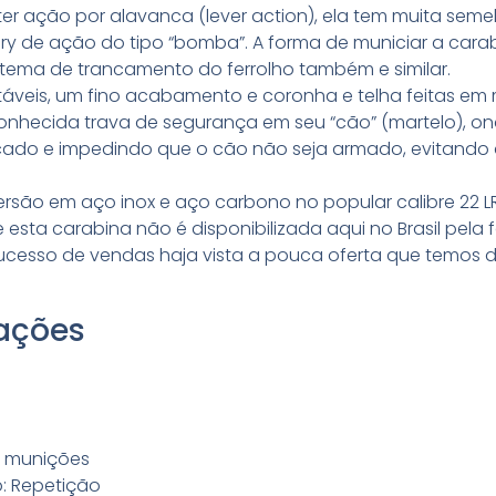
er ação por alavanca (lever action), ela tem muita se
lery de ação do tipo “bomba”. A forma de municiar a cara
stema de trancamento do ferrolho também e similar.
stáveis, um fino acabamento e coronha e telha feitas em 
onhecida trava de segurança em seu “cão” (martelo), o
cado e impedindo que o cão não seja armado, evitando
ersão em aço inox e aço carbono no popular calibre 22 L
esta carabina não é disponibilizada aqui no Brasil pela 
ucesso de vendas haja vista a pouca oferta que temos 
cações
2 munições
: Repetição