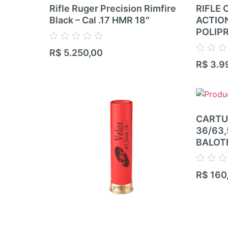
Rifle Ruger Precision Rimfire
RIFLE 
Black – Cal .17 HMR 18″
ACTIO
POLIP
Avaliação
R$
5.250,00
0
Avaliação
R$
3.9
de
0
5
de
5
CARTU
36/63
BALOT
Avaliação
R$
160
0
de
5