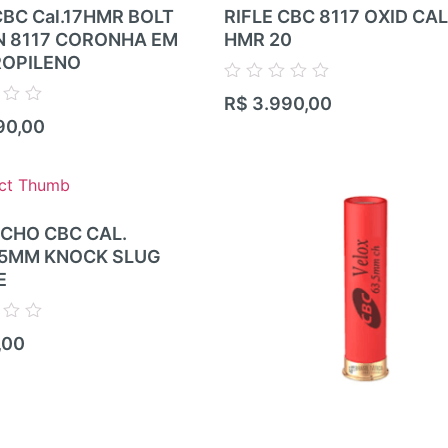
CBC Cal.17HMR BOLT
RIFLE CBC 8117 OXID CAL 
N 8117 CORONHA EM
HMR 20
ROPILENO
Avaliação
R$
3.990,00
0
90,00
de
5
CHO CBC CAL.
,5MM KNOCK SLUG
E
,00