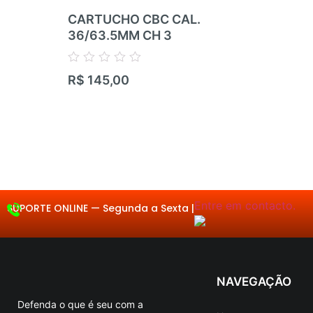
CARTUCHO CBC CAL.
36/63.5MM CH 3
Avaliação
R$
145,00
0
de
5
Entre em contacto.
SUPORTE ONLINE —
|
NAVEGAÇÃO
Defenda o que é seu com a