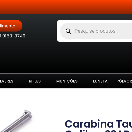
Site Blindado
dimento
9 9153-8749
LVERES
RIFLES
MUNIÇÕES
LUNETA
PÓLVOR
Carabina Ta