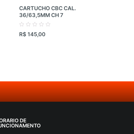
CARTUCHO CBC CAL.
CARTUCHO
36/63,5MM CH 7
36/63,5MM
Avaliação
Avaliação
R$
145,00
R$
145,00
0
0
de
de
5
5
ORARIO DE
UNCIONAMENTO