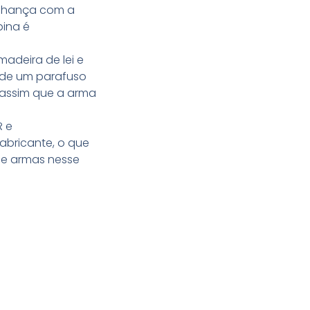
melhança com a
bina é
madeira de lei e
nde um parafuso
 assim que a arma
R e
fabricante, o que
de armas nesse