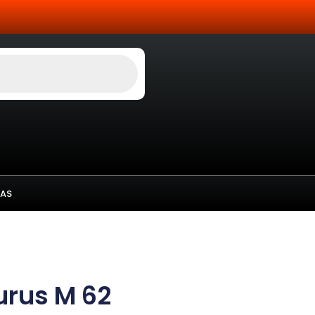
AS
urus M 62