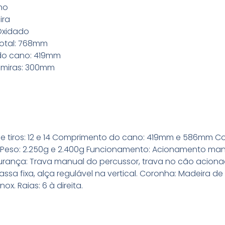
no
ira
Oxidado
otal: 768mm
do cano: 419mm
e miras: 300mm
º de tiros: 12 e 14 Comprimento do cano: 419mm e 586mm C
eso: 2.250g e 2.400g Funcionamento: Acionamento man
urança: Trava manual do percussor, trava no cão acion
Massa fixa, alça regulável na vertical. Coronha: Madeira d
ox. Raias: 6 à direita.