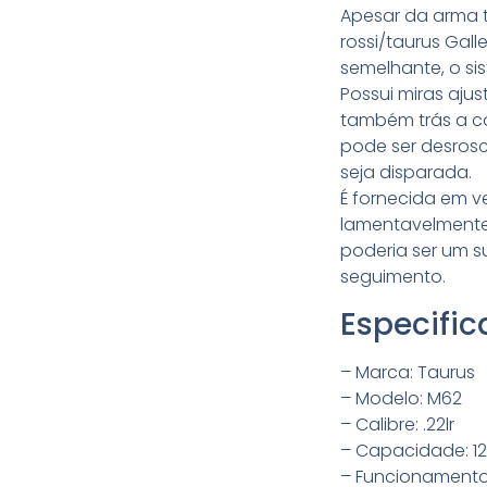
Apesar da arma t
rossi/taurus Gal
semelhante, o si
Possui miras aju
também trás a c
pode ser desros
seja disparada.
É fornecida em v
lamentavelmente 
poderia ser um s
seguimento.
Especifi
– Marca: Taurus
– Modelo: M62
– Calibre: .22lr
– Capacidade: 1
– Funcionamento