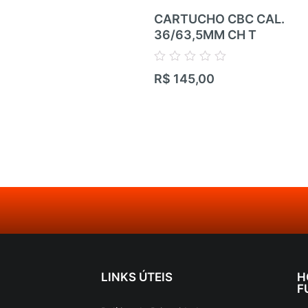
CARTUCHO CBC CAL.
36/63,5MM CH T
Avaliação
R$
145,00
0
de
5
LINKS ÚTEIS
H
F