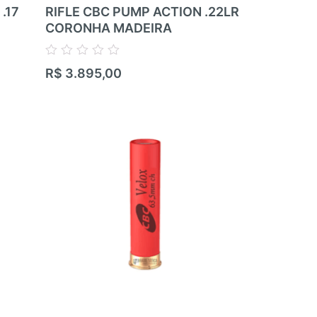
.17
RIFLE CBC PUMP ACTION .22LR
RIFLE RIM
CORONHA MADEIRA
ZBROJOVK
RIFLE – 05
.22LR
Avaliação
R$
3.895,00
0
de
Avaliação
5
R$
17.100,
0
de
5