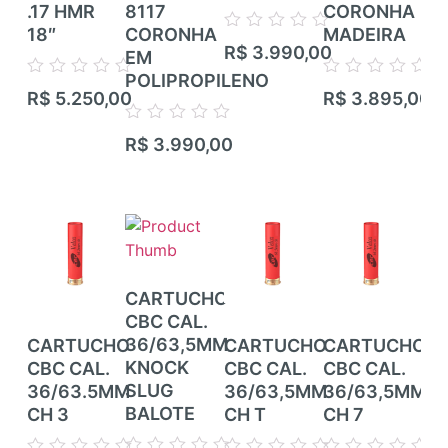
.17 HMR
8117
CORONHA
CZ
18″
CORONHA
MADEIRA
TR
Avaliação
R$
3.990,00
EM
RIF
0
de
POLIPROPILENO
TI
Avaliação
Avaliação
5
R$
5.250,00
R$
3.895,00
CA
0
0
de
de
CA
Avaliação
5
5
R$
3.990,00
0
de
Ava
5
R$
0
de
5
CARTUCHO
CBC CAL.
36/63,5MM
CARTUCHO
CARTUCHO
CARTUCHO
CA
KNOCK
CBC CAL.
CBC CAL.
CBC CAL.
CB
SLUG
36/63.5MM
36/63,5MM
36/63,5MM
36
BALOTE
CH 3
CH T
CH 7
CH