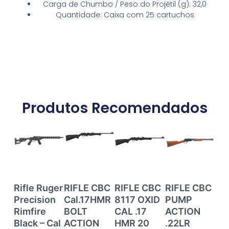
Carga de Chumbo / Peso do Projétil (g): 32,0
Quantidade: Caixa com 25 cartuchos
Produtos Recomendados
Rifle Ruger
RIFLE CBC
RIFLE CBC
RIFLE CBC
RI
Precision
Cal.17HMR
8117 OXID
PUMP
RI
Rimfire
BOLT
CAL .17
ACTION
CE
Black – Cal
ACTION
HMR 20
.22LR
ZB