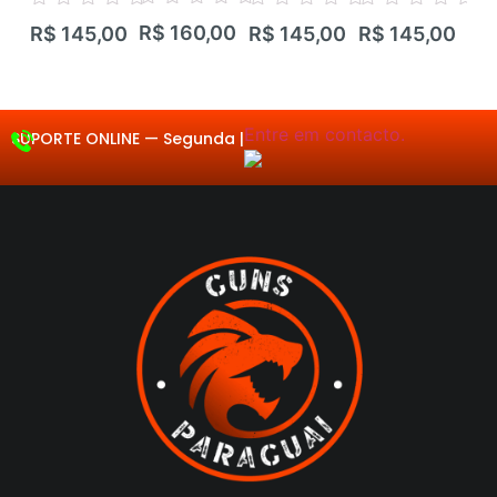
Avaliação
Avaliação
Avaliação
Avaliação
Ava
R$
160,00
R$
145,00
R$
145,00
R$
145,00
R$
0
0
0
0
0
de
de
de
de
de
5
5
5
5
5
Entre em contacto.
SUPORTE ONLINE —
Segunda a S
|