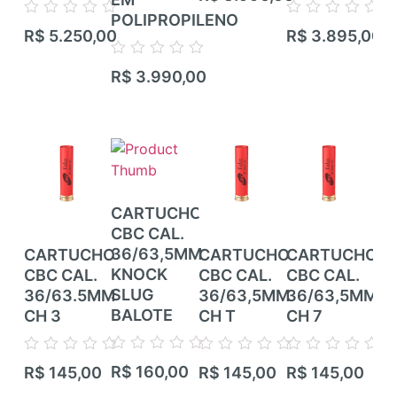
0
de
POLIPROPILENO
TI
Avaliação
Avaliação
5
R$
5.250,00
R$
3.895,00
CA
0
0
de
de
CA
Avaliação
5
5
R$
3.990,00
0
de
Ava
5
R$
0
de
5
CARTUCHO
CBC CAL.
36/63,5MM
CARTUCHO
CARTUCHO
CARTUCHO
CA
KNOCK
CBC CAL.
CBC CAL.
CBC CAL.
CB
SLUG
36/63.5MM
36/63,5MM
36/63,5MM
36
BALOTE
CH 3
CH T
CH 7
CH
Avaliação
Avaliação
Avaliação
Avaliação
Ava
R$
160,00
R$
145,00
R$
145,00
R$
145,00
R$
0
0
0
0
0
de
de
de
de
de