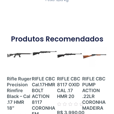
Produtos Recomendados
Rifle Ruger
RIFLE CBC
RIFLE CBC
RIFLE CBC
RI
Precision
Cal.17HMR
8117 OXID
PUMP
RI
Rimfire
BOLT
CAL .17
ACTION
CE
Black – Cal
ACTION
HMR 20
.22LR
ZB
.17 HMR
8117
CORONHA
CZ
18″
CORONHA
MADEIRA
TR
Avaliação
R$
3.990,00
EM
RIF