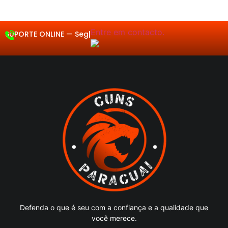
5
5
5
5
5
Entre em contacto.
SUPORTE ONLINE —
Segunda a Sex
|
Defenda o que é seu com a confiança e a qualidade que
você merece.