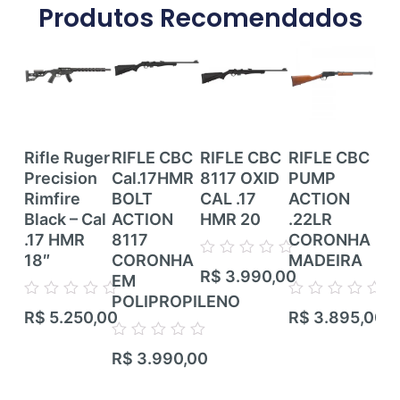
Produtos Recomendados
Rifle Ruger
RIFLE CBC
RIFLE CBC
RIFLE CBC
RI
Precision
Cal.17HMR
8117 OXID
PUMP
RI
Rimfire
BOLT
CAL .17
ACTION
CE
Black – Cal
ACTION
HMR 20
.22LR
ZB
.17 HMR
8117
CORONHA
CZ
18″
CORONHA
MADEIRA
TR
Avaliação
R$
3.990,00
EM
RIF
0
de
POLIPROPILENO
TI
Avaliação
Avaliação
5
R$
5.250,00
R$
3.895,00
CA
0
0
de
de
CA
Avaliação
5
5
R$
3.990,00
0
de
Ava
5
R$