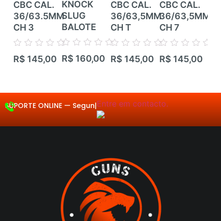
KNOCK
CBC CAL.
CBC CAL.
CBC CAL.
CB
SLUG
36/63.5MM
36/63,5MM
36/63,5MM
36
BALOTE
CH 3
CH T
CH 7
CH
Avaliação
Avaliação
Avaliação
Avaliação
Ava
R$
160,00
R$
145,00
R$
145,00
R$
145,00
R$
0
0
0
0
0
de
de
de
de
de
5
5
5
5
5
Entre em contacto.
SUPORTE ONLINE —
Segunda a Sext
|