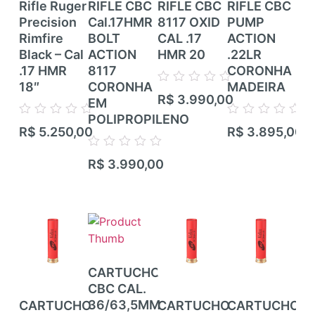
Rifle Ruger
RIFLE CBC
RIFLE CBC
RIFLE CBC
RI
Precision
Cal.17HMR
8117 OXID
PUMP
RI
Rimfire
BOLT
CAL .17
ACTION
CE
Black – Cal
ACTION
HMR 20
.22LR
ZB
.17 HMR
8117
CORONHA
CZ
18″
CORONHA
MADEIRA
TR
Avaliação
R$
3.990,00
EM
RIF
0
de
POLIPROPILENO
TI
Avaliação
Avaliação
5
R$
5.250,00
R$
3.895,00
CA
0
0
de
de
CA
Avaliação
5
5
R$
3.990,00
0
de
Ava
5
R$
0
de
5
CARTUCHO
CBC CAL.
36/63,5MM
CARTUCHO
CARTUCHO
CARTUCHO
CA