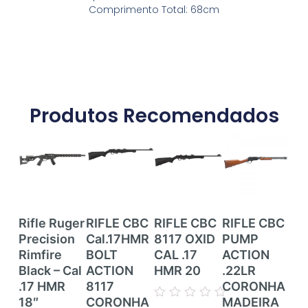
Comprimento Total: 68cm
Produtos Recomendados
Rifle Ruger
RIFLE CBC
RIFLE CBC
RIFLE CBC
RI
Precision
Cal.17HMR
8117 OXID
PUMP
RI
Rimfire
BOLT
CAL .17
ACTION
CE
Black – Cal
ACTION
HMR 20
.22LR
ZB
.17 HMR
8117
CORONHA
CZ
18″
CORONHA
MADEIRA
TR
Avaliação