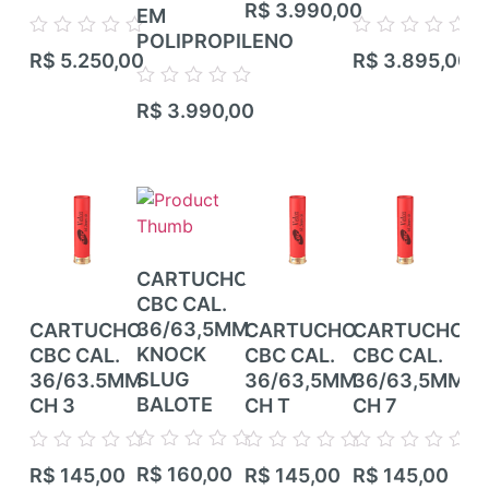
R$
3.990,00
EM
RIF
0
de
POLIPROPILENO
TI
Avaliação
Avaliação
5
R$
5.250,00
R$
3.895,00
CA
0
0
de
de
CA
Avaliação
5
5
R$
3.990,00
0
de
Ava
5
R$
0
de
5
CARTUCHO
CBC CAL.
36/63,5MM
CARTUCHO
CARTUCHO
CARTUCHO
CA
KNOCK
CBC CAL.
CBC CAL.
CBC CAL.
CB
SLUG
36/63.5MM
36/63,5MM
36/63,5MM
36
BALOTE
CH 3
CH T
CH 7
CH
Avaliação
Avaliação
Avaliação
Avaliação
Ava
R$
160,00
R$
145,00
R$
145,00
R$
145,00
R$
0
0
0
0
0