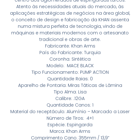
centro dos aglomerados de espingardas turcos.
Atento às necessidades atuais do mercado, às
aplicações estratégicas de negócios na área global,
o conceito de design e fabricação da KHAN assenta
numa mistura perfeita de tecnologia, vindo de
máquinas e materiais modernos com o artesanato
tradicional e obras de arte.
Fabricante: Khan Arms
País do Fabricante: Turquia
Coronha: Sintética
Modelo: MACE BLACK
Tipo Funcionamento: PUMP ACTION
Quantidade Raias: 0
Aparelho de Pontaria: Miras Táticas de Lâmina
Tipo Alma: Lisa
Calibre: .12GA
Quantidade Canos: 1
Material do receptáculo: Alumínio – Marcado a Laser
Número de Tiros: 4+1
Espécie: Espingarda
Marca: Khan Arms
Comprimento Cano: 355mm / 13,9”