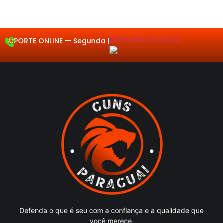
de
de
de
de
de
5
5
5
5
5
Entre em contacto.
SUPORTE ONLINE —
Segunda
|
Defenda o que é seu com a confiança e a qualidade que
você merece.