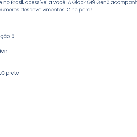
e no Brasil, acessível a você! A Glock G19 Gen5 acompan
números desenvolvimentos. Olhe para!
ação 5
tion
LC preto