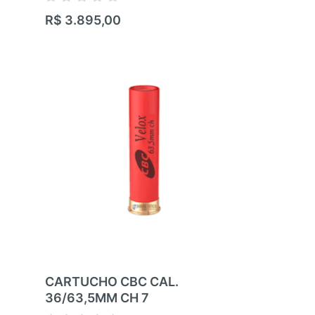
.22LR
Avaliação
R$
3.895,00
0
de
Avaliação
5
R$
17.100,
0
de
5
CARTUCHO CBC CAL.
CARTUCHO
36/63,5MM CH 7
36/63,5MM