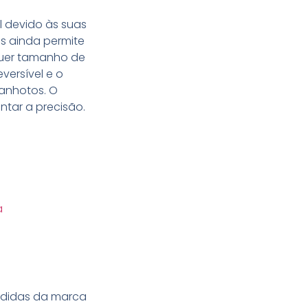
l devido às suas
s ainda permite
uer tamanho de
versível e o
canhotos. O
tar a precisão.
a
endidas da marca