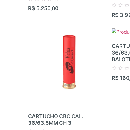
Avaliação
R$
5.250,00
0
Avaliação
R$
3.9
de
0
5
de
5
CARTU
36/63
BALOT
Avaliação
R$
160
0
de
5
CARTUCHO CBC CAL.
36/63.5MM CH 3