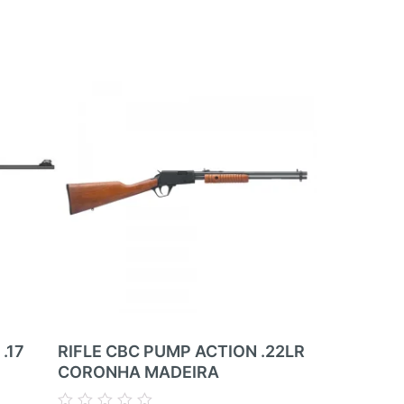
.17
RIFLE CBC PUMP ACTION .22LR
RIFLE RIM
CORONHA MADEIRA
ZBROJOVK
RIFLE – 05