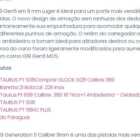
19 Gen5 em 9 mm Luger é ideal para um porte mais versáti
idas. O novo design de armação sem ranhuras dos dedo
stantaneamente sua empunhadura para acomodar qualq
diferentes punhos de armação. O retém do carregador re
o ambidestro a tornam ideal para atiradores destros ou 
roa do cano foram ligeiramente modificados para aumen
ém como G19 Gen5 MOS.
utos:
a TAURUS PT 938Comprar GLOCK G28 Calibre 380
 Baretta 21 Bobcat .22lr Inox
 Taurus Pt 838 Calibre .380 18 Tiros+1 Ambidestra – Oxidad
a TAURUS PT 938
a TAURUS PT 58HC PLUS
do Paraguai
G19 Generation 5 Caliber 9mm é uma das pistolas mais v