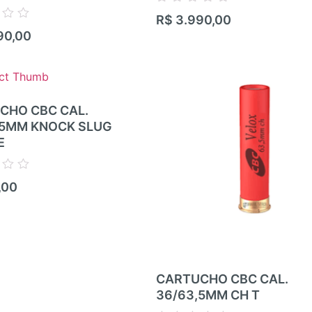
Avaliação
R$
3.990,00
0
90,00
de
5
CHO CBC CAL.
,5MM KNOCK SLUG
E
,00
CARTUCHO CBC CAL.
36/63,5MM CH T