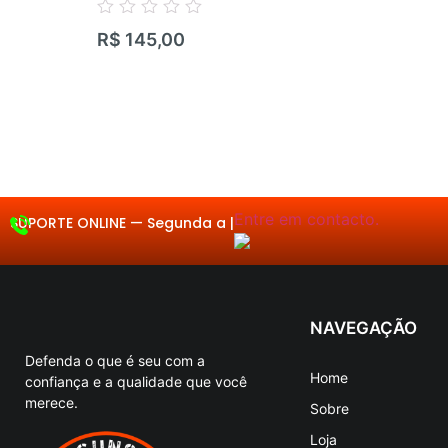
Avaliação
R$
145,00
0
de
5
Entre em contacto.
SUPORTE ONLINE —
Segunda
|
NAVEGAÇÃO
Defenda o que é seu com a
Home
confiança e a qualidade que você
merece.
Sobre
Loja