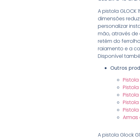
A pistola GLOCK 
dimensões reduz
personalizar in
mão, através de 
retém do ferrolh
raiamento e a co
Disponível tamb
Outros prod
Pistol
Pistola
Pistola
Pistol
Pistol
Armas 
A pistola Glock 