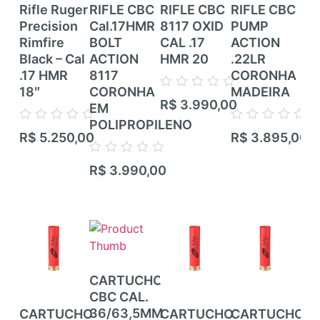
Rifle Ruger
RIFLE CBC
RIFLE CBC
RIFLE CBC
RI
Precision
Cal.17HMR
8117 OXID
PUMP
RI
Rimfire
BOLT
CAL .17
ACTION
CE
Black – Cal
ACTION
HMR 20
.22LR
ZB
.17 HMR
8117
CORONHA
CZ
18″
CORONHA
MADEIRA
TR
Avaliação
R$
3.990,00
EM
RIF
0
de
POLIPROPILENO
TI
Avaliação
Avaliação
5
R$
5.250,00
R$
3.895,00
CA
0
0
de
de
CA
Avaliação
5
5
R$
3.990,00
0
de
Ava
5
R$
0
de
5
CARTUCHO
CBC CAL.
36/63,5MM
CARTUCHO
CARTUCHO
CARTUCHO
CA