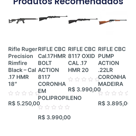
Produtos Recomendados
Rifle Ruger
RIFLE CBC
RIFLE CBC
RIFLE CBC
RI
Precision
Cal.17HMR
8117 OXID
PUMP
RI
Rimfire
BOLT
CAL .17
ACTION
CE
Black – Cal
ACTION
HMR 20
.22LR
ZB
.17 HMR
8117
CORONHA
CZ
18″
CORONHA
MADEIRA
TR
Avaliação
R$
3.990,00
EM
RIF
0
de
POLIPROPILENO
TI
Avaliação
Avaliação
5
R$
5.250,00
R$
3.895,00
CA
0
0
de
de
CA
Avaliação
5
5
R$
3.990,00
0
de
Ava
5
R$
0