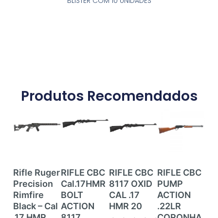
BLISTER COM 10 UNIDADES
Produtos Recomendados
Rifle Ruger
RIFLE CBC
RIFLE CBC
RIFLE CBC
RI
Precision
Cal.17HMR
8117 OXID
PUMP
RI
Rimfire
BOLT
CAL .17
ACTION
CE
Black – Cal
ACTION
HMR 20
.22LR
ZB
.17 HMR
8117
CORONHA
CZ