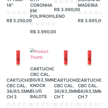
18″
CORONHA
MADEIRA
TR
Avaliação
R$
3.990,00
EM
RIF
0
de
POLIPROPILENO
TI
Avaliação
Avaliação
5
R$
5.250,00
R$
3.895,00
CA
0
0
de
de
CA
Avaliação
5
5
R$
3.990,00
0
de
Ava
5
R$
0
de
5
CARTUCHO
CBC CAL.
36/63,5MM
CARTUCHO
CARTUCHO
CARTUCHO
CA
KNOCK
CBC CAL.
CBC CAL.
CBC CAL.
CB
SLUG
36/63.5MM
36/63,5MM
36/63,5MM
36
BALOTE
CH 3
CH T
CH 7
CH