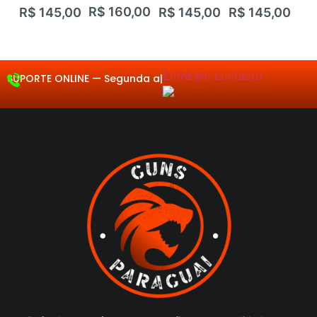
Avaliação
Avaliação
Avaliação
Avaliação
Ava
R$
160,00
R$
145,00
R$
145,00
R$
145,00
R$
0
0
0
0
0
de
de
de
de
de
5
5
5
5
5
Entre em contacto.
SUPORTE ONLINE —
Segunda a
|