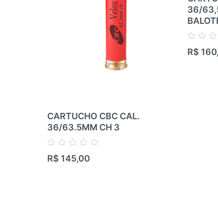
36/63
BALOT
Avaliação
R$
160
0
de
5
CARTUCHO CBC CAL.
36/63.5MM CH 3
Avaliação
R$
145,00
0
de
5