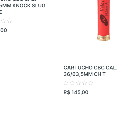
,5MM KNOCK SLUG
E
,00
CARTUCHO CBC CAL.
36/63,5MM CH T
Avaliação
R$
145,00
0
de
5