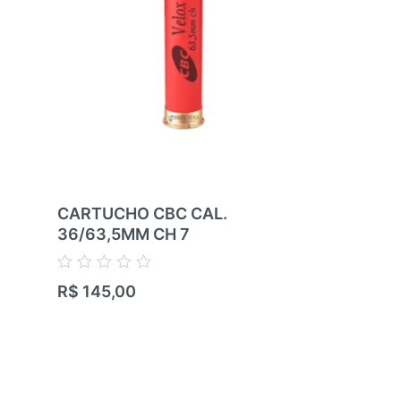
CARTUCHO CBC CAL.
CARTUCHO
36/63,5MM CH 7
36/63,5MM
Avaliação
Avaliação
R$
145,00
R$
145,00
0
0
de
de
5
5