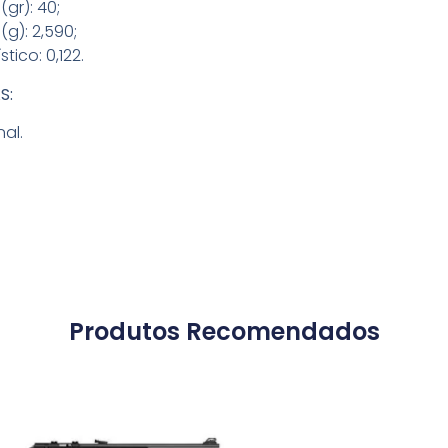
(gr): 40;
(g): 2,590;
tico: 0,122.
S:
al.
Produtos Recomendados