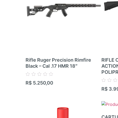
Rifle Ruger Precision Rimfire
RIFLE 
Black – Cal .17 HMR 18″
ACTIO
POLIP
Avaliação
R$
5.250,00
0
Avaliação
R$
3.9
de
0
5
de
5
CARTU