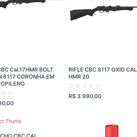
CBC Cal.17HMR BOLT
RIFLE CBC 8117 OXID CAL 
N 8117 CORONHA EM
HMR 20
ROPILENO
Avaliação
R$
3.990,00
0
90,00
de
5
CHO CBC CAL.