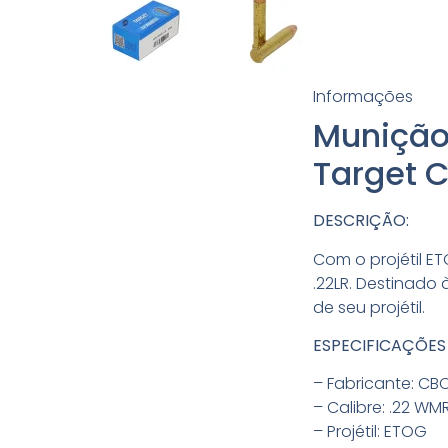
Informações
Munição
Target 
DESCRIÇÃO:
Com o projétil 
.22LR. Destinado 
de seu projétil.
ESPECIFICAÇÕES
– Fabricante: CBC
– Calibre: .22 WMR
– Projétil: ETOG