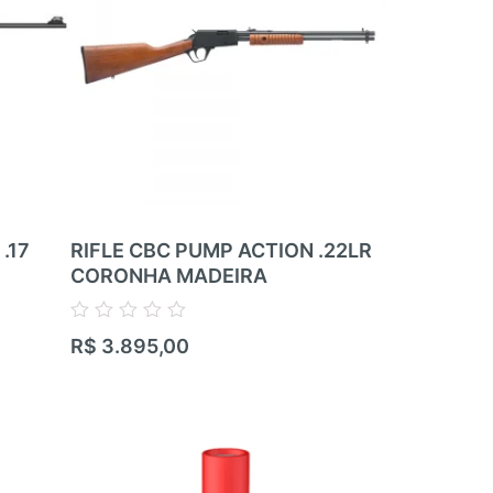
.17
RIFLE CBC PUMP ACTION .22LR
RIFLE RIM
CORONHA MADEIRA
ZBROJOVK
RIFLE – 05
.22LR
Avaliação
R$
3.895,00
0
de
Avaliação
5
R$
17.100,
0
de
5