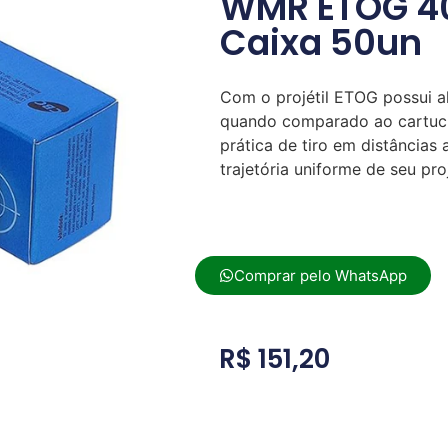
WMR ETOG 40
Caixa 50un
Com o projétil ETOG possui al
quando comparado ao cartuch
prática de tiro em distâncias
trajetória uniforme de seu proj
Comprar pelo WhatsApp
R$
151,20