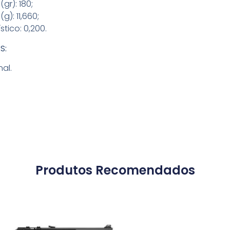
(gr): 180;
(g): 11,660;
stico: 0,200.
S:
al.
Produtos Recomendados