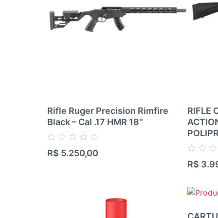
Rifle Ruger Precision Rimfire
RIFLE 
Black – Cal .17 HMR 18″
ACTIO
POLIP
Avaliação
R$
5.250,00
0
Avaliação
R$
3.9
de
0
5
de
5
CARTU