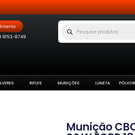
Site Blindado
dimento
9 9153-8749
LVERES
RIFLES
MUNIÇÕES
LUNETA
PÓLVOR
Munição CBC 