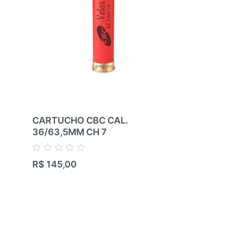
CARTUCHO CBC CAL.
CARTUCHO
36/63,5MM CH 7
36/63,5MM
Avaliação
Avaliação
R$
145,00
R$
145,00
0
0
de
de
5
5