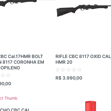
CBC Cal.17HMR BOLT
RIFLE CBC 8117 OXID CAL 
N 8117 CORONHA EM
HMR 20
ROPILENO
Avaliação
R$
3.990,00
0
90,00
de
5
CHO CBC CAL.