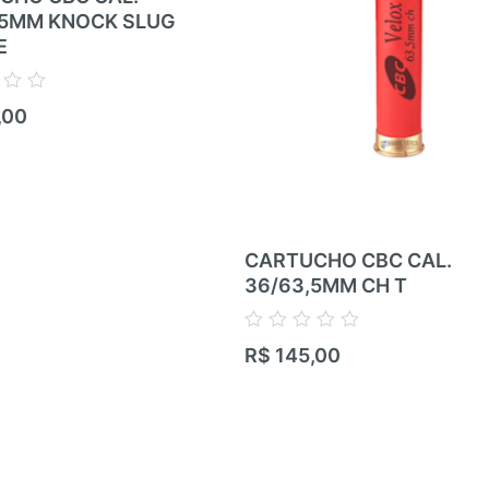
,5MM KNOCK SLUG
E
,00
CARTUCHO CBC CAL.
36/63,5MM CH T
Avaliação
R$
145,00
0
de
5