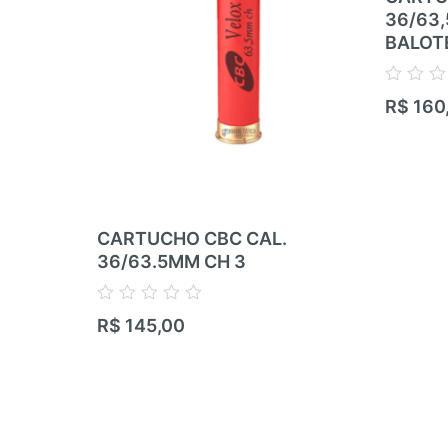
36/63
BALOT
Avaliação
R$
160
0
de
5
CARTUCHO CBC CAL.
36/63.5MM CH 3
Avaliação
R$
145,00
0
de
5