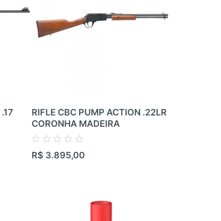
.17
RIFLE CBC PUMP ACTION .22LR
RIFLE RIM
CORONHA MADEIRA
ZBROJOVK
RIFLE – 05
.22LR
Avaliação
R$
3.895,00
0
de
Avaliação
5
R$
17.100,
0
de
5