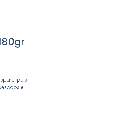
180gr
sparo, pois
 pesados e