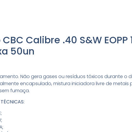
 CBC Calibre .40 S&W EOPP 
xa 50un
namento. Não gera gases ou resíduos tóxicos durante o di
otalmente encapsulado, mistura iniciadora livre de metais
 sem fumaça.
 TÉCNICAS:
;
;
A;