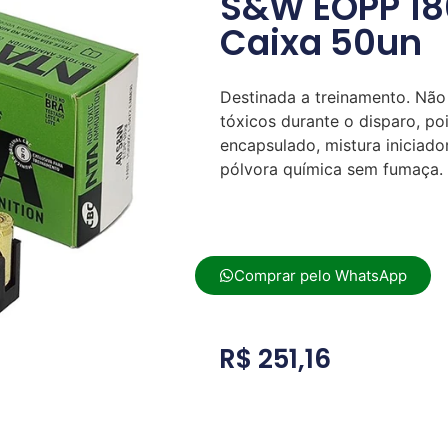
S&W EOPP 18
Caixa 50un
Destinada a treinamento. Não
tóxicos durante o disparo, poi
encapsulado, mistura iniciado
pólvora química sem fumaça.
Comprar pelo WhatsApp
R$
251,16