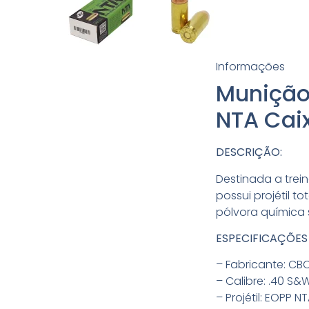
Informações
Munição
NTA Cai
DESCRIÇÃO:
Destinada a trei
possui projétil t
pólvora química
ESPECIFICAÇÕES
– Fabricante: CBC
– Calibre: .40 S&W
– Projétil: EOPP NT