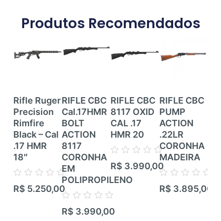
Produtos Recomendados
Rifle Ruger
RIFLE CBC
RIFLE CBC
RIFLE CBC
RI
Precision
Cal.17HMR
8117 OXID
PUMP
RI
Rimfire
BOLT
CAL .17
ACTION
CE
Black – Cal
ACTION
HMR 20
.22LR
ZB
.17 HMR
8117
CORONHA
CZ
18″
CORONHA
MADEIRA
TR
Avaliação
R$
3.990,00
EM
RIF
0
de
POLIPROPILENO
TI
Avaliação
Avaliação
5
R$
5.250,00
R$
3.895,00
CA
0
0
de
de
CA
Avaliação
5
5
R$
3.990,00
0