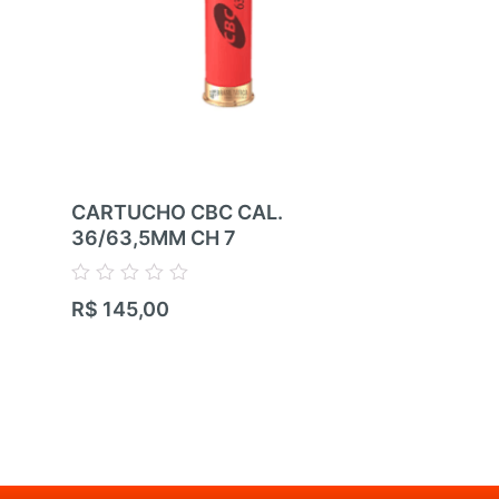
CARTUCHO CBC CAL.
CARTUCHO
36/63,5MM CH 7
36/63,5MM
Avaliação
Avaliação
R$
145,00
R$
145,00
0
0
de
de
5
5