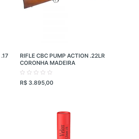
.17
RIFLE CBC PUMP ACTION .22LR
RIFLE RIM
CORONHA MADEIRA
ZBROJOVK
RIFLE – 05
.22LR
Avaliação
R$
3.895,00
0
de
Avaliação
5
R$
17.100,
0
de
5