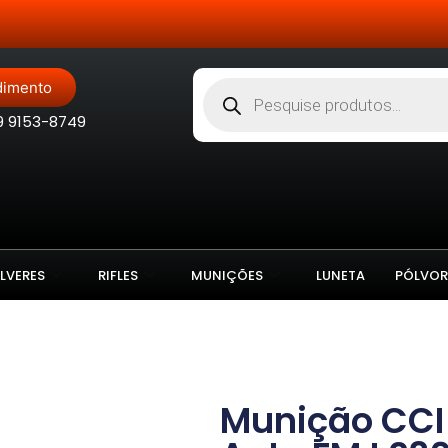
Site Blindado
dimento
9 9153-8749
LVERES
RIFLES
MUNIÇÕES
LUNETA
PÓLVOR
Munição CCI 