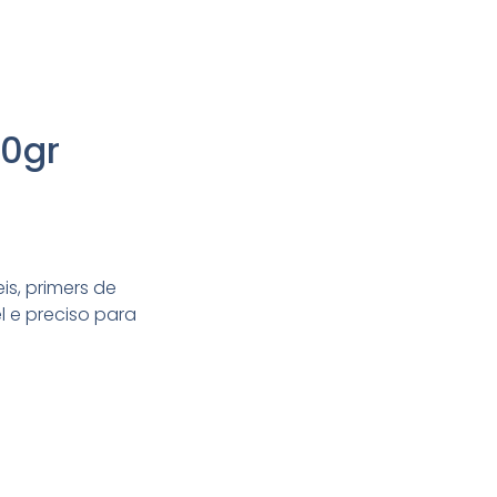
30gr
is, primers de
 e preciso para