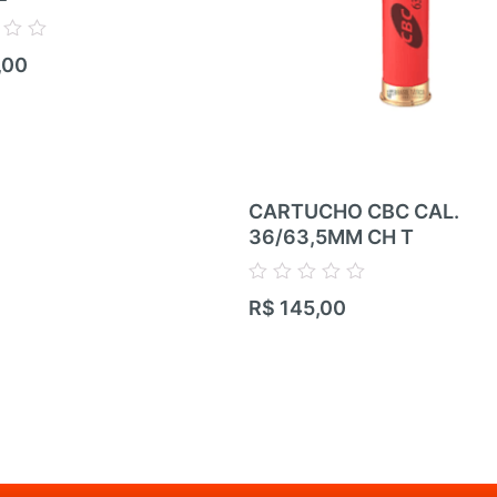
,00
CARTUCHO CBC CAL.
36/63,5MM CH T
Avaliação
R$
145,00
0
de
5