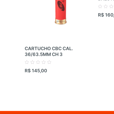
Avaliação
R$
160
0
de
5
CARTUCHO CBC CAL.
36/63.5MM CH 3
Avaliação
R$
145,00
0
de
5