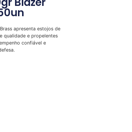
gr Blazer
 50un
Brass apresenta estojos de
de qualidade e propelentes
sempenho confiável e
defesa.