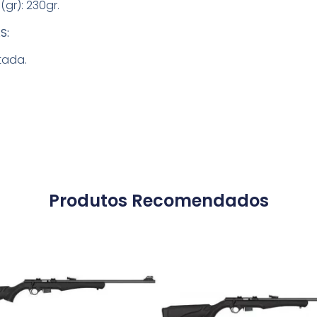
(gr): 230gr.
S:
tada.
Produtos Recomendados