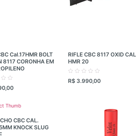
CBC Cal.17HMR BOLT
RIFLE CBC 8117 OXID CAL 
N 8117 CORONHA EM
HMR 20
ROPILENO
Avaliação
R$
3.990,00
0
90,00
de
5
CHO CBC CAL.
,5MM KNOCK SLUG
E