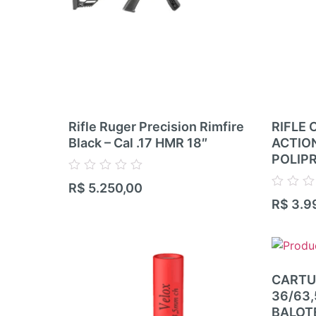
Rifle Ruger Precision Rimfire
RIFLE 
Black – Cal .17 HMR 18″
ACTIO
POLIP
Avaliação
R$
5.250,00
0
Avaliação
R$
3.9
de
0
5
de
5
CARTU
36/63
BALOT