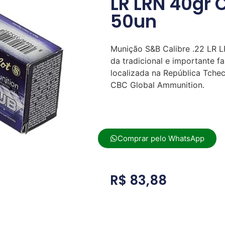
LR LRN 40gr 
50un
Munição S&B Calibre .22 LR L
da tradicional e importante f
localizada na República Tch
CBC Global Ammunition.
Comprar pelo WhatsApp
R$
83,88