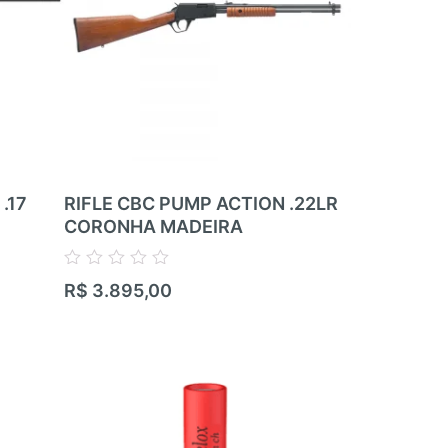
.17
RIFLE CBC PUMP ACTION .22LR
RIFLE RIM
CORONHA MADEIRA
ZBROJOVK
RIFLE – 05
.22LR
Avaliação
R$
3.895,00
0
de
Avaliação
5
R$
17.100,
0
de
5