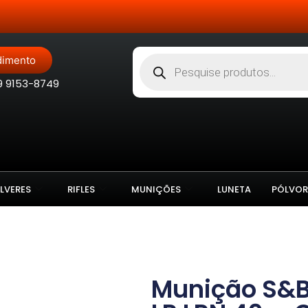
Site Blindado
dimento
9 9153-8749
LVERES
RIFLES
MUNIÇÕES
LUNETA
PÓLVOR
Munição S&B 