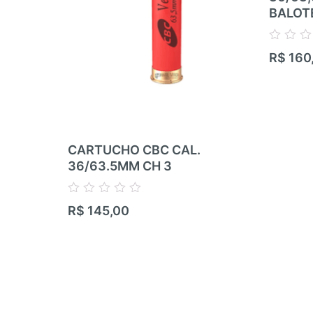
BALOT
Avaliação
R$
160
0
de
5
CARTUCHO CBC CAL.
36/63.5MM CH 3
Avaliação
R$
145,00
0
de
5