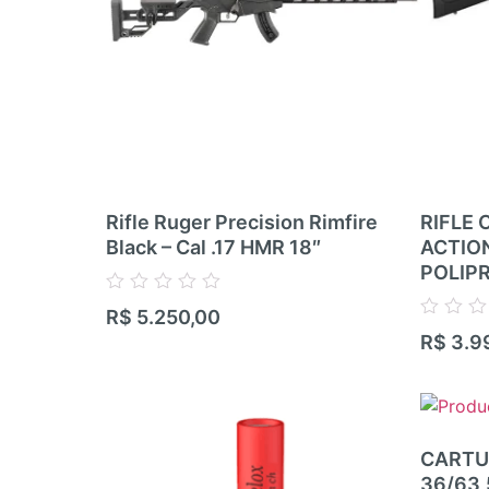
Rifle Ruger Precision Rimfire
RIFLE 
Black – Cal .17 HMR 18″
ACTIO
POLIP
Avaliação
R$
5.250,00
0
Avaliação
R$
3.9
de
0
5
de
5
CARTU
36/63