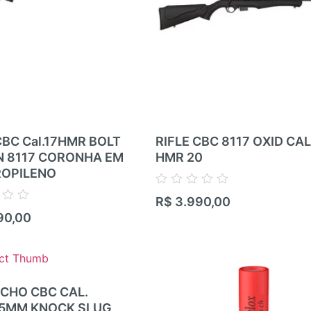
CBC Cal.17HMR BOLT
RIFLE CBC 8117 OXID CAL 
N 8117 CORONHA EM
HMR 20
ROPILENO
Avaliação
R$
3.990,00
0
90,00
de
5
CHO CBC CAL.
,5MM KNOCK SLUG