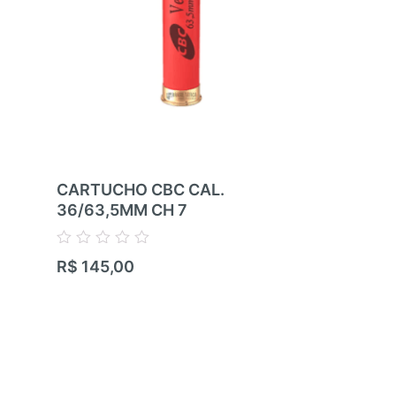
CARTUCHO CBC CAL.
CARTUCHO
36/63,5MM CH 7
36/63,5MM
Avaliação
Avaliação
R$
145,00
R$
145,00
0
0
de
de
5
5