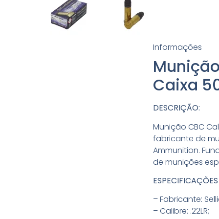
Informações
Munição 
Caixa 5
DESCRIÇÃO:
Munição CBC Calib
fabricante de m
Ammunition. Fund
de munições esp
ESPECIFICAÇÕES
– Fabricante: Selli
– Calibre: .22LR;