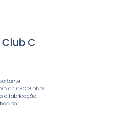
 Club C
mportante
bro de CBC Global
da à fabricação
hecida.