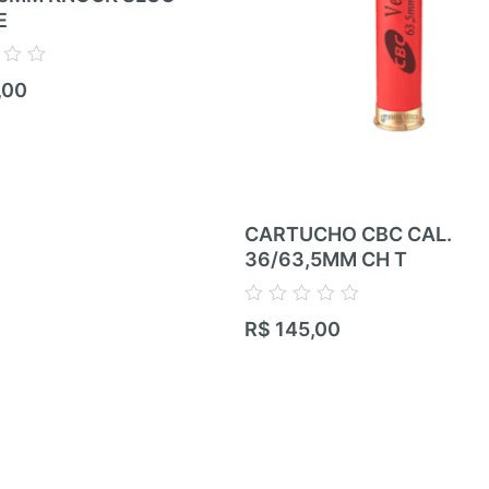
E
,00
CARTUCHO CBC CAL.
36/63,5MM CH T
Avaliação
R$
145,00
0
de
5