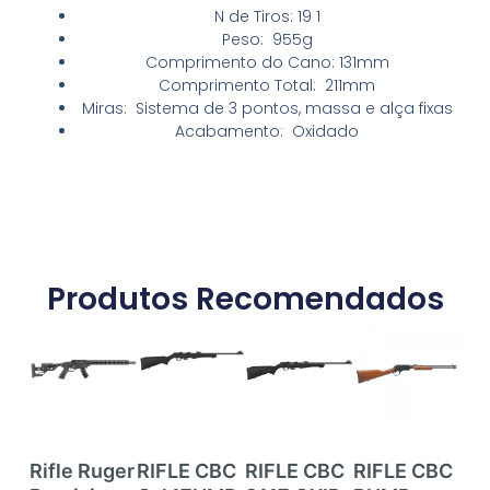
N de Tiros: 19 1
Peso: 955g
Comprimento do Cano: 131mm
Comprimento Total: 211mm
Miras: Sistema de 3 pontos, massa e alça fixas
Acabamento: Oxidado
Produtos Recomendados
Rifle Ruger
RIFLE CBC
RIFLE CBC
RIFLE CBC
RI