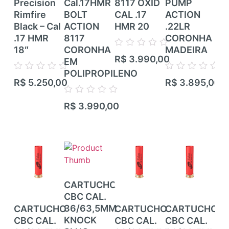
Precision
Cal.17HMR
8117 OXID
PUMP
RI
Rimfire
BOLT
CAL .17
ACTION
CE
Black – Cal
ACTION
HMR 20
.22LR
ZB
.17 HMR
8117
CORONHA
CZ
18″
CORONHA
MADEIRA
TR
Avaliação
R$
3.990,00
EM
RIF
0
de
POLIPROPILENO
TI
Avaliação
Avaliação
5
R$
5.250,00
R$
3.895,00
CA
0
0
de
de
CA
Avaliação
5
5
R$
3.990,00
0
de
Ava
5
R$
0
de
5
CARTUCHO
CBC CAL.
36/63,5MM
CARTUCHO
CARTUCHO
CARTUCHO
CA
KNOCK
CBC CAL.
CBC CAL.
CBC CAL.
CB