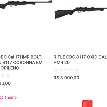
CBC Cal.17HMR BOLT
RIFLE CBC 8117 OXID CAL 
N 8117 CORONHA EM
HMR 20
ROPILENO
Avaliação
R$
3.990,00
0
90,00
de
5