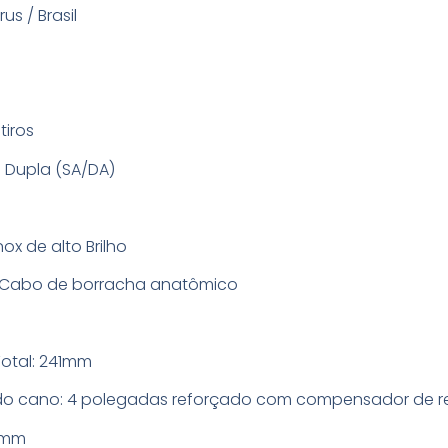
us / Brasil
tiros
e Dupla (SA/DA)
ox de alto Brilho
 Cabo de borracha anatômico
otal: 241mm
o cano: 4 polegadas reforçado com compensador de 
54mm