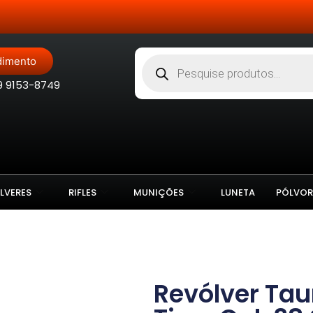
Site Blindado
dimento
9 9153-8749
LVERES
RIFLES
MUNIÇÕES
LUNETA
PÓLVOR
Revólver Tau