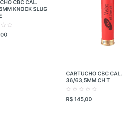
CHO CBC CAL.
,5MM KNOCK SLUG
E
,00
CARTUCHO CBC CAL.
36/63,5MM CH T
Avaliação
R$
145,00
0
de
5