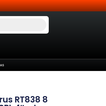
AS
rus RT838 8