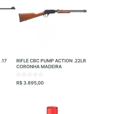
.17
RIFLE CBC PUMP ACTION .22LR
RIFLE RIM
CORONHA MADEIRA
ZBROJOVK
RIFLE – 05
.22LR
Avaliação
R$
3.895,00
0
de
Avaliação
5
R$
17.100,
0
de
5