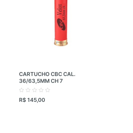
CARTUCHO CBC CAL.
CARTUCHO
36/63,5MM CH 7
36/63,5MM
Avaliação
Avaliação
R$
145,00
R$
145,00
0
0
de
de
5
5