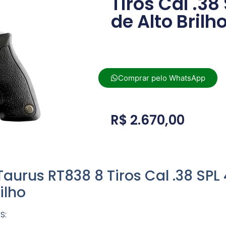
Tiros Cal .38
de Alto Brilh
Comprar pelo WhatsApp
R$
2.670,00
Taurus RT838 8 Tiros Cal .38 SPL 
ilho
S: