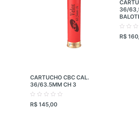
CARTU
36/63
BALOT
Avaliação
R$
160
0
de
5
CARTUCHO CBC CAL.
36/63.5MM CH 3
Avaliação
R$
145,00
0
de
5