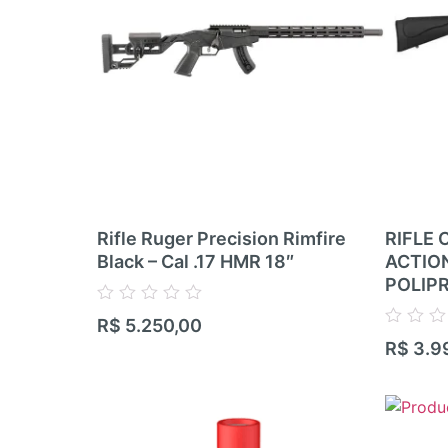
Rifle Ruger Precision Rimfire
RIFLE 
Black – Cal .17 HMR 18″
ACTIO
POLIP
Avaliação
R$
5.250,00
0
Avaliação
R$
3.9
de
0
5
de
5