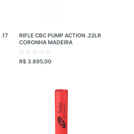
.17
RIFLE CBC PUMP ACTION .22LR
RIFLE RIM
CORONHA MADEIRA
ZBROJOVK
RIFLE – 05
.22LR
Avaliação
R$
3.895,00
0
de
Avaliação
5
R$
17.100,
0
de
5