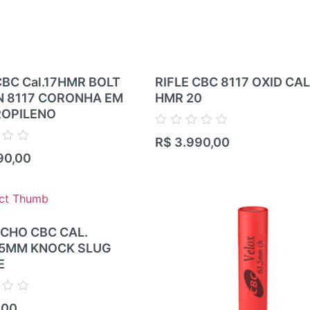
CBC Cal.17HMR BOLT
RIFLE CBC 8117 OXID CAL 
N 8117 CORONHA EM
HMR 20
ROPILENO
Avaliação
R$
3.990,00
0
90,00
de
5
CHO CBC CAL.
,5MM KNOCK SLUG
E
,00