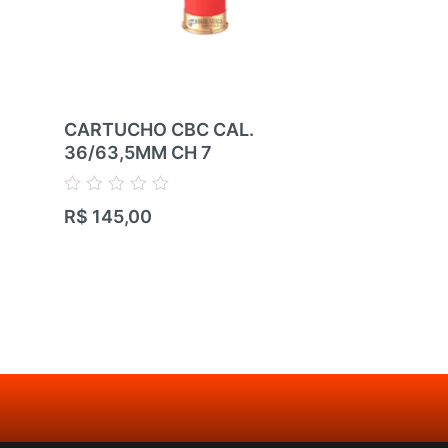
CARTUCHO CBC CAL.
CARTUCHO
36/63,5MM CH 7
36/63,5MM
Avaliação
Avaliação
R$
145,00
R$
145,00
0
0
de
de
5
5