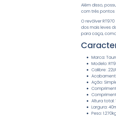
Além disso, poss
com três pontos 
O revólver RT97
dos mais leves 
para caça, como
Caracter
Marca: Taur
Modelo: RT9
Calibre: .22L
Acabamento:
Ação: Simpl
Compriment
Compriment
Altura total
Largura: 4
Peso: 1.270k