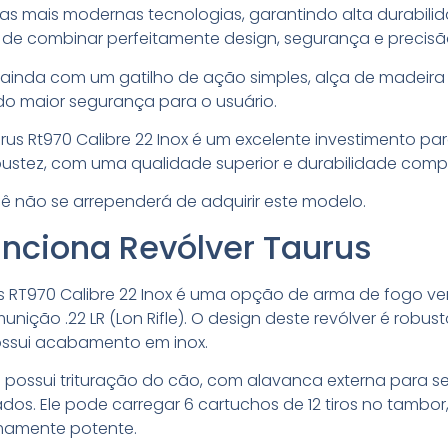
as mais modernas tecnologias, garantindo alta durabilid
 de combinar perfeitamente design, segurança e precisã
ainda com um gatilho de ação simples, alça de madeira 
ndo maior segurança para o usuário.
urus Rt970 Calibre 22 Inox é um excelente investimento 
bustez, com uma qualidade superior e durabilidade com
 não se arrependerá de adquirir este modelo.
nciona Revólver Taurus
s RT970 Calibre 22 Inox é uma opção de arma de fogo vers
nição .22 LR (Lon Rifle). O design deste revólver é robus
ossui acabamento em inox.
s possui trituração do cão, com alavanca externa para 
ados. Ele pode carregar 6 cartuchos de 12 tiros no tambo
mamente potente.