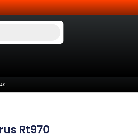
AS
rus Rt970