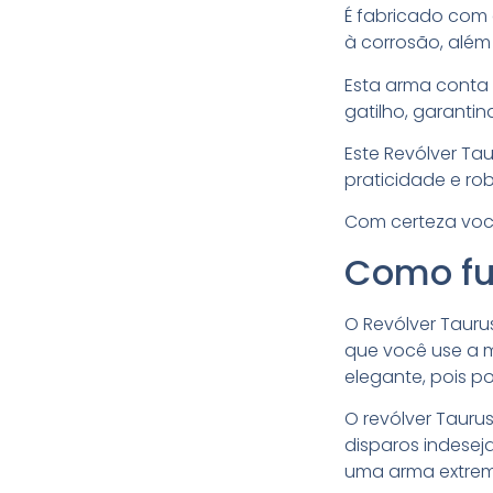
É fabricado com 
à corrosão, além
Esta arma conta 
gatilho, garanti
Este Revólver Ta
praticidade e ro
Com certeza você
Como fu
O Revólver Tauru
que você use a mu
elegante, pois p
O revólver Tauru
disparos indesej
uma arma extre