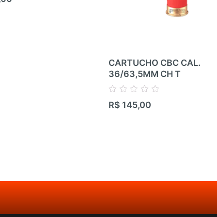
CARTUCHO CBC CAL.
36/63,5MM CH T
Avaliação
R$
145,00
0
de
5