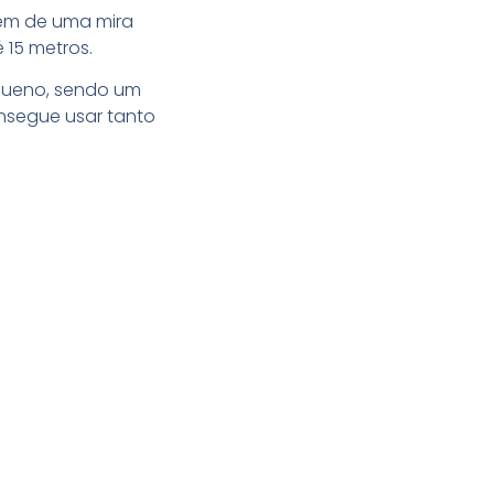
lém de uma mira
 15 metros.
queno, sendo um
nsegue usar tanto