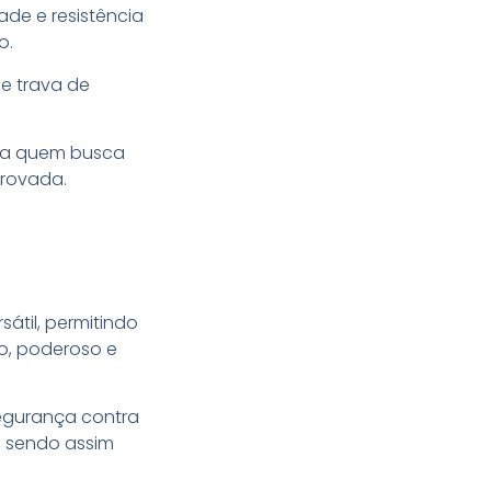
ade e resistência
o.
e trava de
para quem busca
provada.
átil, permitindo
to, poderoso e
segurança contra
r, sendo assim