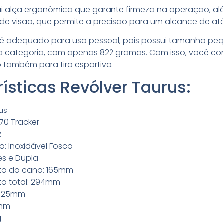
ui alça ergonômica que garante firmeza na operação, a
de visão, que permite a precisão para um alcance de até
0 é adequado para uso pessoal, pois possui tamanho pe
da categoria, com apenas 822 gramas. Com isso, você co
 também para tiro esportivo.
ísticas Revólver Taurus:
us
70 Tracker
R
 Inoxidável Fosco
es e Dupla
o do cano: 165mm
o total: 294mm
: 125mm
0mm
g