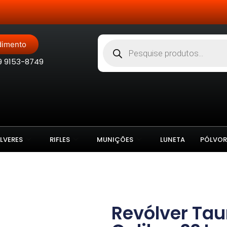
Site Blindado
dimento
9 9153-8749
LVERES
RIFLES
MUNIÇÕES
LUNETA
PÓLVOR
Revólver Tau