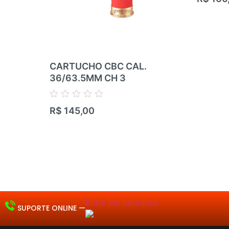
0
de
5
CARTUCHO CBC CAL.
36/63.5MM CH 3
Avaliação
R$
145,00
0
de
5
Entre em contacto.
SUPORTE ONLINE —