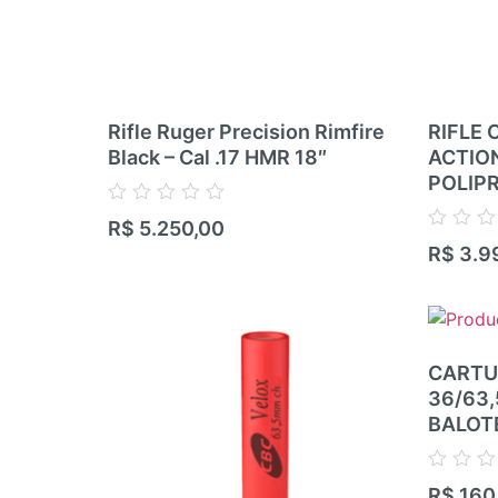
Rifle Ruger Precision Rimfire
RIFLE 
Black – Cal .17 HMR 18″
ACTIO
POLIP
Avaliação
R$
5.250,00
0
Avaliação
R$
3.9
de
0
5
de
5
CARTU
36/63
BALOT
Avaliação
R$
160