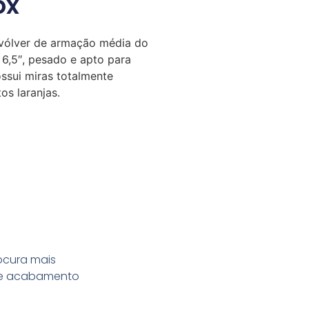
ox
vólver de armação média do
6,5″, pesado e apto para
ossui miras totalmente
os laranjas.
rocura mais
s e acabamento