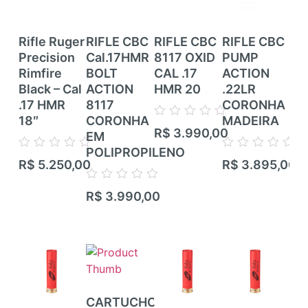
Rifle Ruger
RIFLE CBC
RIFLE CBC
RIFLE CBC
RI
Precision
Cal.17HMR
8117 OXID
PUMP
RI
Rimfire
BOLT
CAL .17
ACTION
CE
Black – Cal
ACTION
HMR 20
.22LR
ZB
.17 HMR
8117
CORONHA
CZ
18″
CORONHA
MADEIRA
TR
Avaliação
R$
3.990,00
EM
RIF
0
de
POLIPROPILENO
TI
Avaliação
Avaliação
5
R$
5.250,00
R$
3.895,00
CA
0
0
de
de
CA
Avaliação
5
5
R$
3.990,00
0
de
Ava
5
R$
0
de
5
CARTUCHO