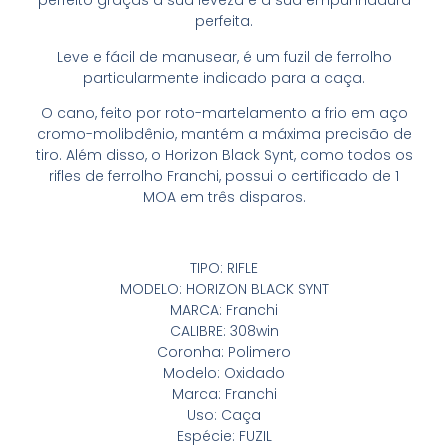
perfeito graças à sua leveza e a sua empunhadura
perfeita.
Leve e fácil de manusear, é um fuzil de ferrolho
particularmente indicado para a caça.
O cano, feito por roto-martelamento a frio em aço
cromo-molibdênio, mantém a máxima precisão de
tiro. Além disso, o Horizon Black Synt, como todos os
rifles de ferrolho Franchi, possui o certificado de 1
MOA em três disparos.
TIPO: RIFLE
MODELO: HORIZON BLACK SYNT
MARCA: Franchi
CALIBRE: 308win
Coronha: Polimero
Modelo: Oxidado
Marca: Franchi
Uso: Caça
Espécie: FUZIL