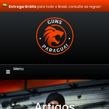
Entrega Grátis
Site Blindado
para todo o Brasil, consulte as regras!
Menu
Artigos