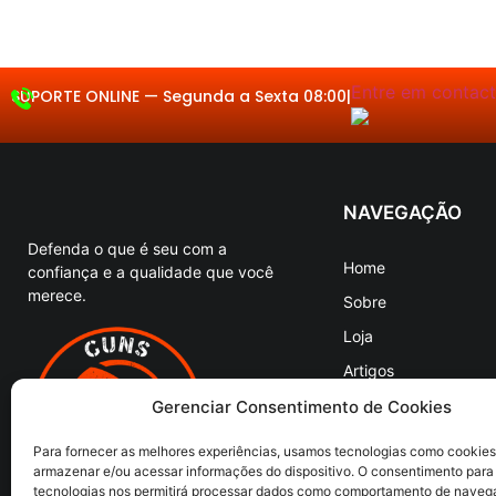
Entre em contacto.
SUPORTE ONLINE —
Segunda
|
NAVEGAÇÃO
Defenda o que é seu com a
Home
confiança e a qualidade que você
merece.
Sobre
Loja
Artigos
Entre em Contato
Gerenciar Consentimento de Cookies
Para fornecer as melhores experiências, usamos tecnologias como cookies
armazenar e/ou acessar informações do dispositivo. O consentimento para
tecnologias nos permitirá processar dados como comportamento de naveg