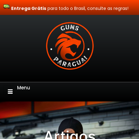
Entrega Grátis
Site Blindado
para todo o Brasil, consulte as regras!
Menu
Artigos