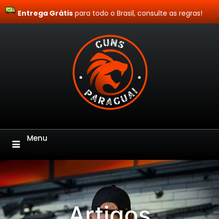
Entrega Grátis
Site Blindado
para todo o Brasil, consulte as regras!
Menu
Artigos