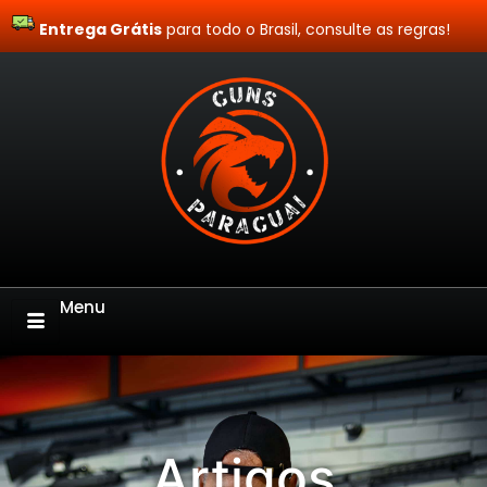
Entrega Grátis
Site Blindado
para todo o Brasil, consulte as regras!
Menu
Artigos