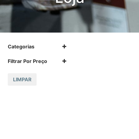
Categorias
.17 HMR
Filtrar Por Preço
.17 HMR m
.22 LR
.22 LR m
LIMPAR
.22 Magnum
.32 Auto (7,65mm)
.32 S&W
.357 MAGNUM
.38 SPL
.38 SUPER AUTO
.380 ACP
.9
12 GA
223 REM