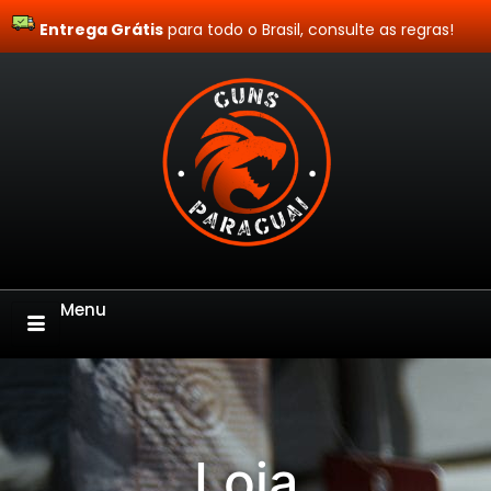
Entrega Grátis
Site Blindado
para todo o Brasil, consulte as regras!
Menu
Loja