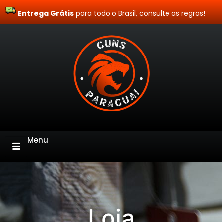
Entrega Grátis
Site Blindado
para todo o Brasil, consulte as regras!
Menu
Loja