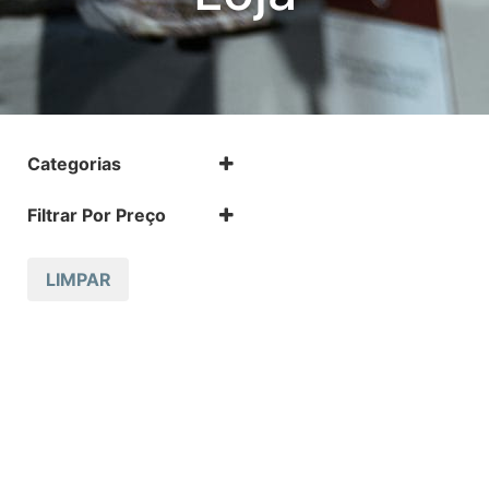
Categorias
.17 HMR
Filtrar Por Preço
.17 HMR m
.22 LR
.22 LR m
LIMPAR
.22 Magnum
.32 Auto (7,65mm)
.32 S&W
.357 MAGNUM
.38 SPL
.38 SUPER AUTO
.380 ACP
.9
12 GA
223 REM