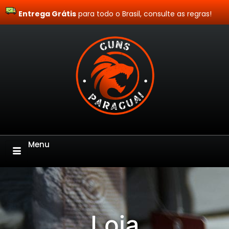
Entrega Grátis
Site Blindado
para todo o Brasil, consulte as regras!
Menu
Loja