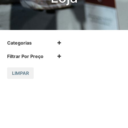
Categorias
.17 HMR
Filtrar Por Preço
.17 HMR m
.22 LR
.22 LR m
LIMPAR
.22 Magnum
.32 Auto (7,65mm)
.32 S&W
.357 MAGNUM
.38 SPL
.38 SUPER AUTO
.380 ACP
.9
12 GA
223 REM