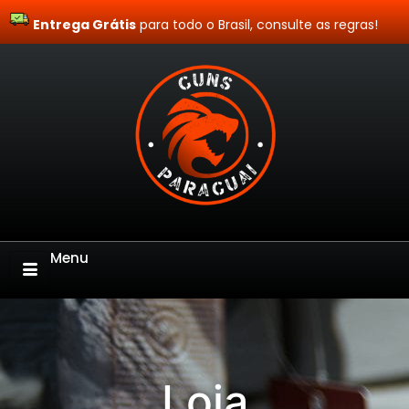
Entrega Grátis
Site Blindado
para todo o Brasil, consulte as regras!
Menu
Loja