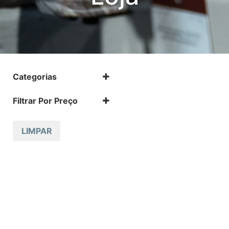
Categorias
.17 HMR
Filtrar Por Preço
.17 HMR m
.22 LR
.22 LR m
LIMPAR
.22 Magnum
.32 Auto (7,65mm)
.32 S&W
.357 MAGNUM
.38 SPL
.38 SUPER AUTO
.380 ACP
.9
12 GA
223 REM