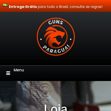
Entrega Grátis
Site Blindado
para todo o Brasil, consulte as regras!
Menu
Loja