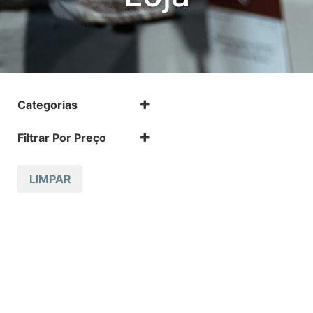
Categorias
.17 HMR
Filtrar Por Preço
.17 HMR m
.22 LR
.22 LR m
LIMPAR
.22 Magnum
.32 Auto (7,65mm)
.32 S&W
.357 MAGNUM
.38 SPL
.38 SUPER AUTO
.380 ACP
.9
12 GA
223 REM