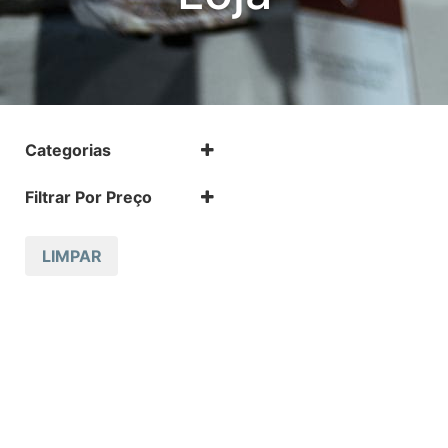
Categorias
.17 HMR
Filtrar Por Preço
.17 HMR m
.22 LR
.22 LR m
LIMPAR
.22 Magnum
.32 Auto (7,65mm)
.32 S&W
.357 MAGNUM
.38 SPL
.38 SUPER AUTO
.380 ACP
.9
12 GA
223 REM