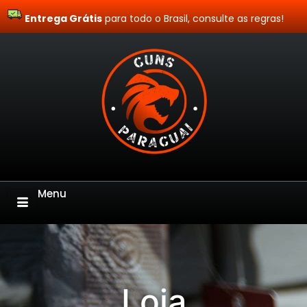
Entrega Grátis
Site Blindado
para todo o Brasil, consulte as regras!
Menu
Loja